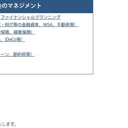
金のマネジメント
：ファイナンシャルプランニング
REIT等の金融資産、NISA、不動産等）
命保険、損害保険）
iDeCo等）
ローン、節約術等）
たします。