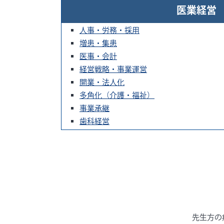
医業経営
人事・労務・採用
増患・集患
医事・会計
経営戦略・事業運営
開業・法人化
多角化（介護・福祉）
事業承継
歯科経営
先生方の