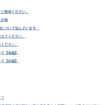
てご教授ください。
な対策
項について悩んでいます。
教えてください。
示ください。
いて【後編】
いて【前編】
は？