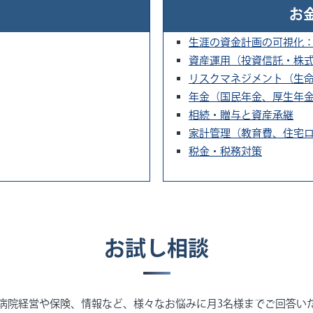
お
生涯の資金計画の可視化
資産運用（投資信託・株式・
リスクマネジメント（生
年金（国民年金、厚生年金、
相続・贈与と資産承継
家計管理（教育費、住宅
税金・税務対策
お試し相談
病院経営や保険、情報など、様々なお悩みに月3名様までご回答い