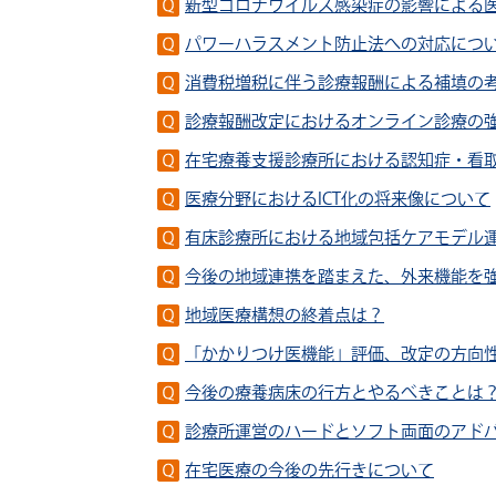
新型コロナウイルス感染症の影響による
パワーハラスメント防止法への対応につ
消費税増税に伴う診療報酬による補填の
診療報酬改定におけるオンライン診療の
在宅療養支援診療所における認知症・看
医療分野におけるICT化の将来像について
有床診療所における地域包括ケアモデル
今後の地域連携を踏まえた、外来機能を
地域医療構想の終着点は？
「かかりつけ医機能」評価、改定の方向
今後の療養病床の行方とやるべきことは
診療所運営のハードとソフト両面のアド
在宅医療の今後の先行きについて