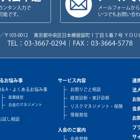
カンタン入力で
メールフォームから
可能です。
いつでもお問い合
／〒103-0012 東京都中央区日本橋堀留町１丁目５番７号 ＹＯＵ
TEL：03-3667-0294｜FAX：03-3664-5778
るお悩み事
サービス内容
連
Q＆A・よくあるお悩み事
お困りごと相談
法
医業経営
経営診断・家計診断
お
お金のマネジメント
リスクマネジメント・保険
会
情報発信
お
お試し相談
プ
入会のご案内
サ
会員登録